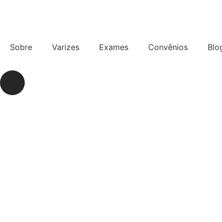
Sobre
Varizes
Exames
Convênios
Blo
31 2391-5744
Agendar consulta