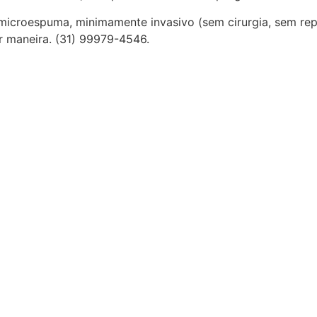
microespuma, minimamente invasivo (sem cirurgia, sem re
r maneira. (31) 99979-4546.