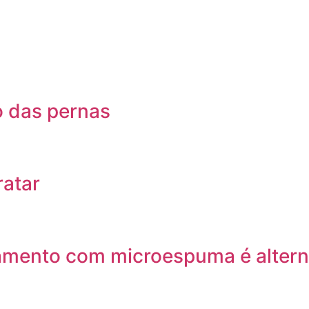
ão das pernas
ratar
tamento com microespuma é alterna