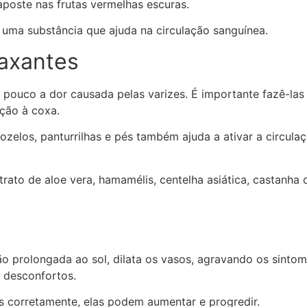
aposte nas frutas vermelhas escuras.
, uma substância que ajuda na circulação sanguínea.
axantes
ouco a dor causada pelas varizes. É importante fazê-las
ção à coxa.
ozelos, panturrilhas e pés também ajuda a ativar a circula
rato de aloe vera, hamamélis, centelha asiática, castanha d
 prolongada ao sol, dilata os vasos, agravando os sintoma
 desconfortos.
das corretamente, elas podem aumentar e progredir.